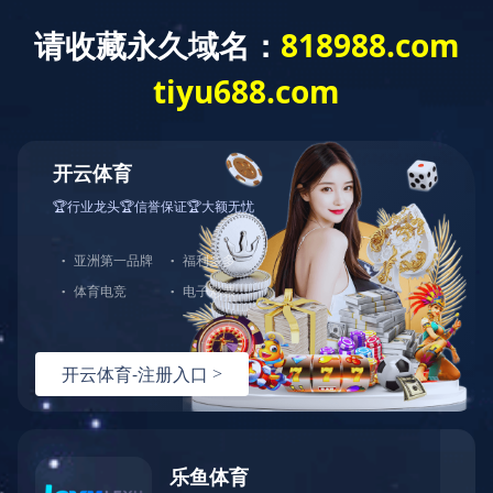
KY体育(中国)官方网站
KY体育(中国)官方网
公司简介
产品中心
站