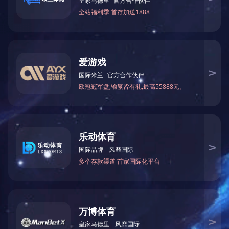
通讯KY体育(中国)官方网站 和光缆
承荷探测KY体育(中国)官方网站
电力KY体育(中国)官方网站
新特KY体育(中国)官方网站
计算机KY体育(中国)官方网站
铝合金KY体育(中国)官方网站
橡套KY体育(中国)官方网站