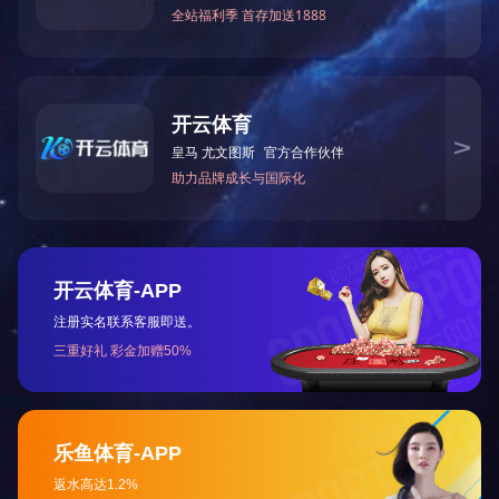
联系我们
更多>>
KY体育(中国)官方网站
：热忱欢迎社会各界与我们联系，我
们全天恭候您的垂询！