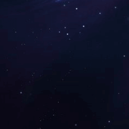
联系我们
更多>>
KY体育(中国)官方网站
：热忱欢迎社
会各界与我们联系，我们全天恭候您
的垂询！
24小时服务热线：
13937130156
公司地址：
河南省郑州市新郑市郭店
镇五里口