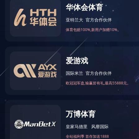
产品分类
更多>>
硅橡胶耐高温扁KY体育(中国)官方网站
扁KY体育(中国)官方网站
应满足
电气装备KY体育(中国)官方网站
安全
(1)