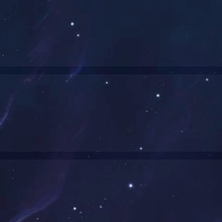
KY体育(中国)官方网站
敷设KY体育(中国)官方网站 应满
发布时间 2022-12-17
以下要求：
运行方面，尽可能避免各种外来损坏，提高KY体育(中国)官方网站 线路